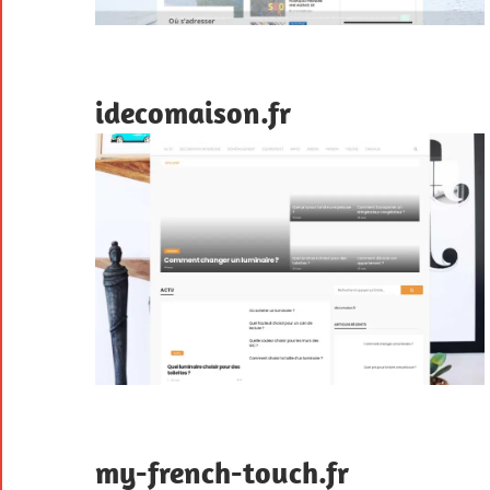
idecomaison.fr
my-french-touch.fr