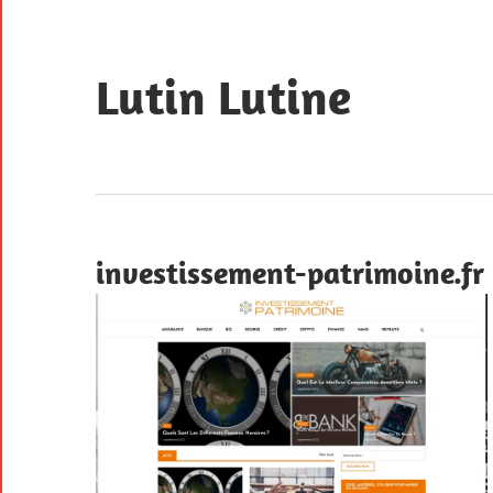
Skip
to
content
Lutin Lutine
Agence
web
en
Bretagne
investissement-patrimoine.fr