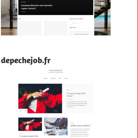
depechejob.fr